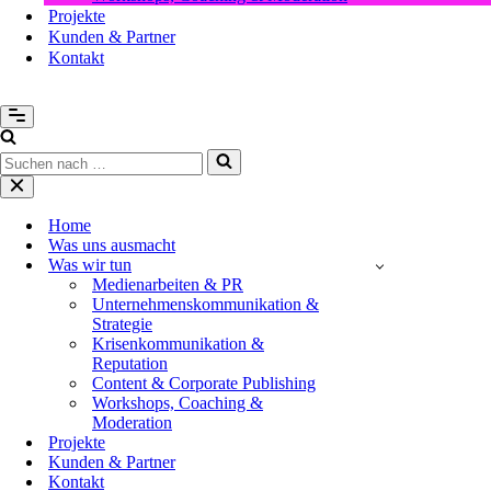
Projekte
Kunden & Partner
Kontakt
Navigationsmenü
Suchen
nach …
Navigationsmenü
Home
Was uns ausmacht
Was wir tun
Medienarbeiten & PR
Unternehmenskommunikation &
Strategie
Krisenkommunikation &
Reputation
Content & Corporate Publishing
Workshops, Coaching &
Moderation
Projekte
Kunden & Partner
Kontakt