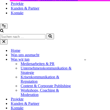
Projekte
Kunden & Partner
Kontakt
Navigationsmenü
Suchen
nach …
Navigationsmenü
Home
Was uns ausmacht
Was wir tun
Medienarbeiten & PR
Unternehmenskommunikation &
Strategie
Krisenkommunikation &
Reputation
Content & Corporate Publishing
Workshops, Coaching &
Moderation
Projekte
Kunden & Partner
Kontakt