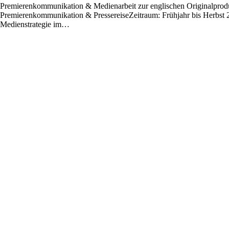
Premierenkommunikation & Medienarbeit zur englischen Originalprodu
Premierenkommunikation & PressereiseZeitraum: Frühjahr bis Herbst 2
CATS
Medienstrategie im…
–
THE
MUSICAL