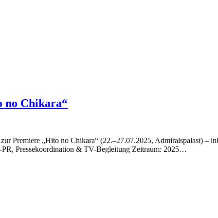
 no Chikara“
ik zur Premiere „Hito no Chikara“ (22.–27.07.2025, Admiralspalast) –
YAMAT
s-PR, Pressekoordination & TV-Begleitung Zeitraum: 2025…
–
The
Drummer
of
Japan:
„Hito
no